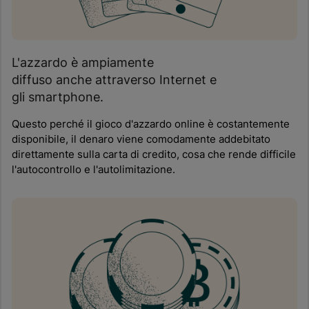
L'azzardo è ampiamente
diffuso anche attraverso Internet e
gli smartphone.
Questo perché il gioco d'azzardo online è costantemente
disponibile, il denaro viene comodamente addebitato
direttamente sulla carta di credito, cosa che rende difficile
l'autocontrollo e l'autolimitazione.