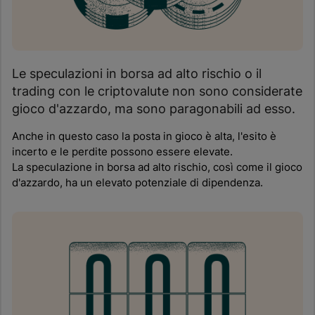
Le speculazioni in borsa ad alto rischio o il
trading con le criptovalute non sono considerate
gioco d'azzardo, ma sono paragonabili ad esso.
Anche in questo caso la posta in gioco è alta, l'esito è
incerto e le perdite possono essere elevate.
La speculazione in borsa ad alto rischio, così come il gioco
d'azzardo, ha un elevato potenziale di dipendenza.