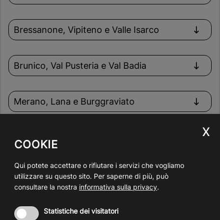
Associazione HANDS
Bressanone, Vipiteno e Valle Isarco

Paolo Belletati
Via Duca D'Aostastr. 100, Bolzano
Serd Bressanone - Servizio per le
0471 270 924
Brunico, Val Pusteria e Val Badia

dipendenze
Website
Via Roma 5, Bressanone
Serd Brunico - Servizio per le dipendenze
0472 813 230
Merano, Lana e Burggraviato

Via Andreas Hofer 25, Brunico
Email
0474 586 200
Website
Serd Merano - Servizio per le dipendenze
Email
Silandro e Val Venosta

COOKIE
Via Goethe 7, Merano
Website
0473 251 760
Qui potete accettare o rifiutare i servizi che vogliamo
Consulenza psicosociale - Caritas Silando
Email
utilizzare su questo sito.
Per saperne di più, può
Strada Principale 131, Silando
Website
consultare la nostra
informativa sulla privacy
.
0473 621 237
Statistiche dei visitatori
Email