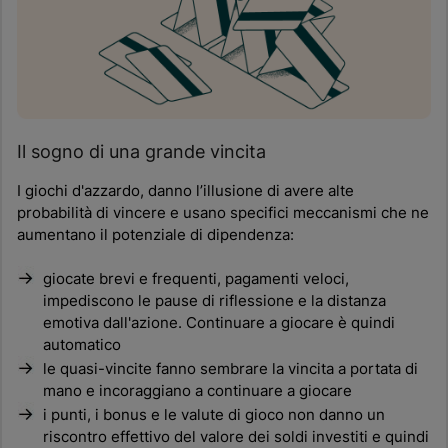
Il sogno di una grande vincita
I giochi d'azzardo, danno l’illusione di avere alte
probabilità di vincere e usano specifici meccanismi che ne
aumentano il potenziale di dipendenza:
giocate brevi e frequenti, pagamenti veloci,
impediscono le pause di riflessione e la distanza
emotiva dall'azione. Continuare a giocare è quindi
automatico
le quasi-vincite fanno sembrare la vincita a portata di
mano e incoraggiano a continuare a giocare
i punti, i bonus e le valute di gioco non danno un
riscontro effettivo del valore dei soldi investiti e quindi