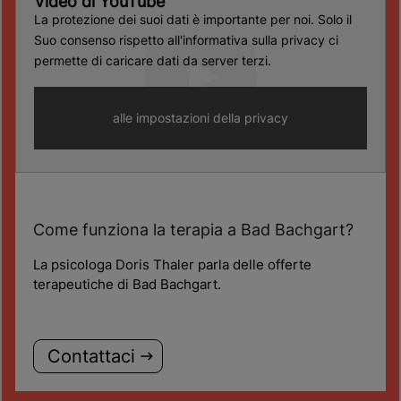
Video di YouTube
La protezione dei suoi dati è importante per noi. Solo il
Suo consenso rispetto all'informativa sulla privacy ci
permette di caricare dati da server terzi.
alle impostazioni della privacy
Come funziona la terapia a Bad Bachgart?
La psicologa Doris Thaler parla delle offerte
terapeutiche di Bad Bachgart.
Contattaci
