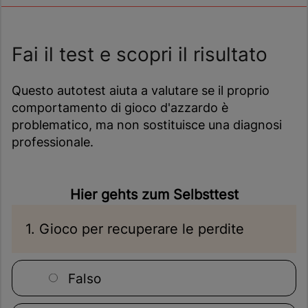
L’azzardo diventa un impulso compulsivo.
secondo piano e vengono trascurati. Di
gioco può essere difficile. Un supporto
Con una dipendenza da gioco d'azzardo
conseguenza, nascono sempre nuove
professionale può aiutare a tenere sotto
possono verificarsi i seguenti sintomi:
difficoltà e il gioco d'azzardo diventa un
controllo la dipendenza e a riconquistare
Fai il test e scopri il risultato
rifugio dove ci si distrae dai problemi e
una vita libera e autodeterminata. In Alto
I pensieri ruotano costantemente
dalle preoccupazioni.
Adige esistono numerose strutture e
intorno al gioco d'azzardo
Questo autotest aiuta a valutare se il proprio
servizi che offrono primi colloqui,
Inquietudine e irritabilità quando si
Segnali di un comportamento di
comportamento di gioco d'azzardo è
consulenza e terapia per i/le giocatori/ci
cerca di non giocare d'azzardo
gioco dipendente:
problematico, ma non sostituisce una diagnosi
d'azzardo e i loro famigliari.
Segreti e bugie sono all’ordine del
professionale.
giorno
il comportamento di gioco non può
La dipendenza dal gioco d'azzardo è
Si fanno debiti e si chiedono prestiti in
più essere controllato
riconosciuta come malattia psichica.
denaro a conoscenti e amici
si continua a giocare nonostante le
Hier gehts zum Selbsttest
Tutte le offerte della Rete Azione
I tentativi di tenere il gioco d'azzardo
conseguenze negative
Dipendenza Gioco sono quindi gratuite.
sotto controllo falliscono
si manifestano sintomi di astinenza
1. Gioco per recuperare le perdite
Si gioca per distrarsi dai propri
(irritabilità, nervosismo, ecc.)
problemi e come mezzo di fuga
Il gioco d'azzardo causa problemi in
Il gioco d'azzardo causa problemi nella
molti settori della vita
Falso
coppia, in famiglia o al lavoro
Nonostante le conseguenze negative