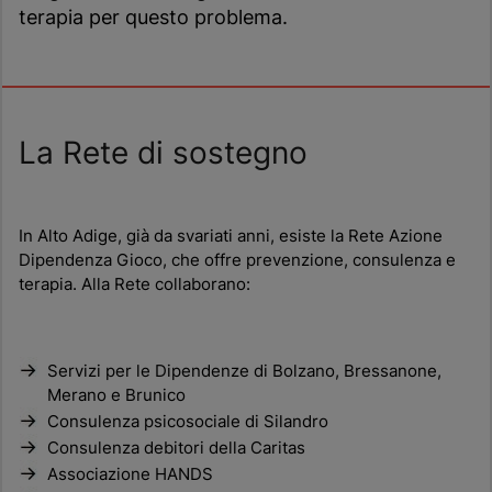
terapia per questo problema.
La Rete di sostegno
In Alto Adige, già da svariati anni, esiste la Rete Azione
Dipendenza Gioco, che offre prevenzione, consulenza e
terapia. Alla Rete collaborano:
Servizi per le Dipendenze di Bolzano, Bressanone,
Merano e Brunico
Consulenza psicosociale di Silandro
Consulenza debitori della Caritas
Associazione HANDS