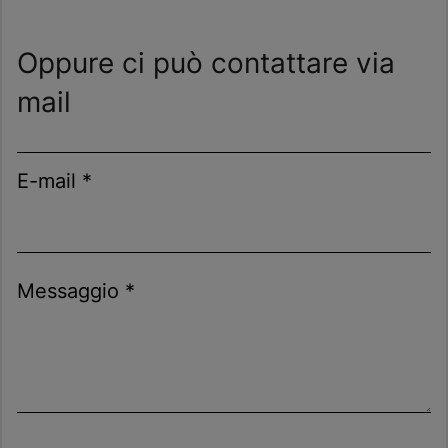
Oppure ci può contattare via
mail
E-mail
Messaggio